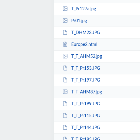
T_Pr127a.jpg
Pr01.jpg
T_DHM23.JPG
Europe2.html
T_T_AHM52.jpg
T_T_Pr153.JPG
T_T_Pr197.JPG
T_T_AHM87.jpg
T_T_Pr199.JPG
T_T_Pr115.JPG
T_T_Pr144.JPG
T_T_Pr185.JPG