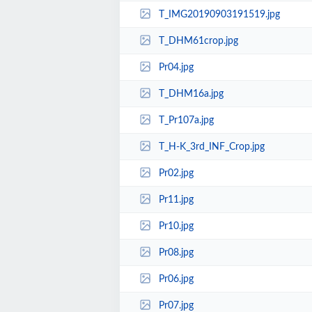
T_IMG20190903191519.jpg
T_DHM61crop.jpg
Pr04.jpg
T_DHM16a.jpg
T_Pr107a.jpg
T_H-K_3rd_INF_Crop.jpg
Pr02.jpg
Pr11.jpg
Pr10.jpg
Pr08.jpg
Pr06.jpg
Pr07.jpg