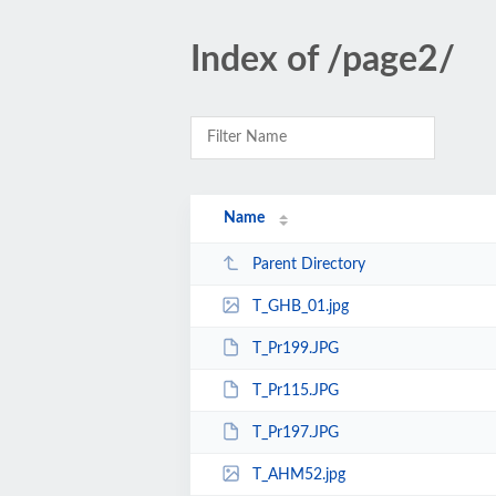
Index of /page2/
Name
Parent Directory
T_GHB_01.jpg
T_Pr199.JPG
T_Pr115.JPG
T_Pr197.JPG
T_AHM52.jpg