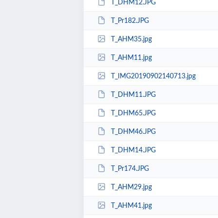
T_DHM12.JPG
T_Pr182.JPG
T_AHM35.jpg
T_AHM11.jpg
T_IMG20190902140713.jpg
T_DHM11.JPG
T_DHM65.JPG
T_DHM46.JPG
T_DHM14.JPG
T_Pr174.JPG
T_AHM29.jpg
T_AHM41.jpg